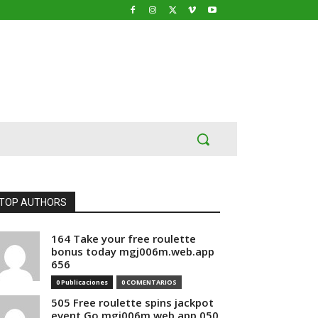
TOP AUTHORS
164 Take your free roulette
bonus today mgj006m.web.app
656
0 Publicaciones
0 COMENTARIOS
505 Free roulette spins jackpot
event Go mgj006m.web.app 050