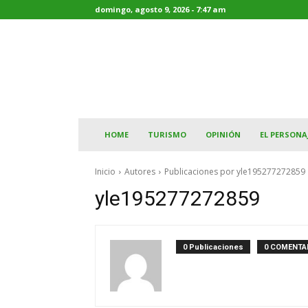
domingo, agosto 9, 2026 - 7:47 am
HOME
TURISMO
OPINIÓN
EL PERSONA
Inicio
Autores
Publicaciones por yle195277272859
yle195277272859
0 Publicaciones
0 COMENTA