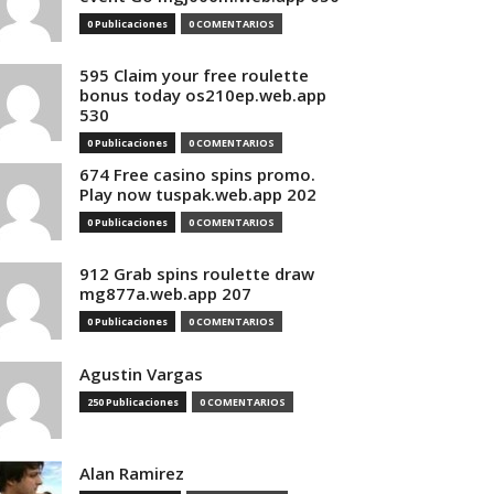
0 Publicaciones
0 COMENTARIOS
595 Claim your free roulette
bonus today os210ep.web.app
530
0 Publicaciones
0 COMENTARIOS
674 Free casino spins promo.
Play now tuspak.web.app 202
0 Publicaciones
0 COMENTARIOS
912 Grab spins roulette draw
mg877a.web.app 207
0 Publicaciones
0 COMENTARIOS
Agustin Vargas
250 Publicaciones
0 COMENTARIOS
Alan Ramirez