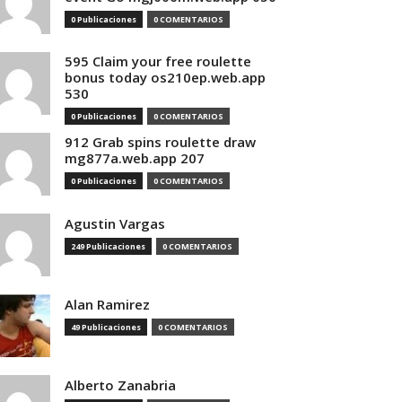
0 Publicaciones
0 COMENTARIOS
595 Claim your free roulette
bonus today os210ep.web.app
530
0 Publicaciones
0 COMENTARIOS
912 Grab spins roulette draw
mg877a.web.app 207
0 Publicaciones
0 COMENTARIOS
Agustin Vargas
249 Publicaciones
0 COMENTARIOS
Alan Ramirez
49 Publicaciones
0 COMENTARIOS
Alberto Zanabria