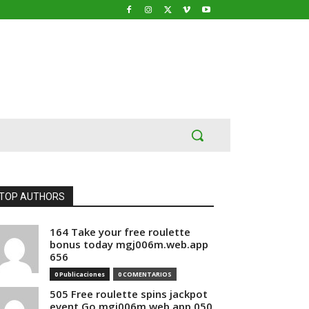
TOP AUTHORS
164 Take your free roulette
bonus today mgj006m.web.app
656
0 Publicaciones
0 COMENTARIOS
505 Free roulette spins jackpot
event Go mgj006m.web.app 050