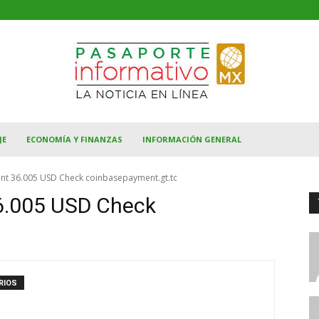
JE
ECONOMÍA Y FINANZAS
INFORMACIÓN GENERAL
ent 36.005 USD Check coinbasepayment.gt.tc
6.005 USD Check
RIOS