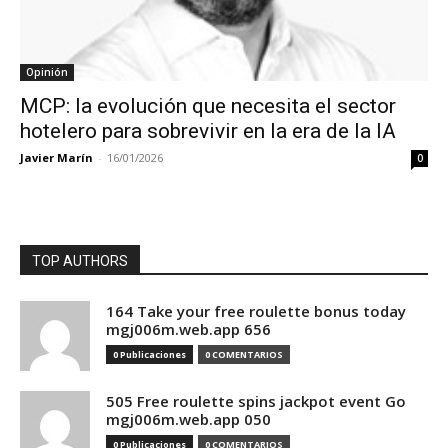
Opinión
MCP: la evolución que necesita el sector
hotelero para sobrevivir en la era de la IA
Javier Marín
-
16/01/2026
0
TOP AUTHORS
164 Take your free roulette bonus today
mgj006m.web.app 656
0 Publicaciones
0 COMENTARIOS
505 Free roulette spins jackpot event Go
mgj006m.web.app 050
0 Publicaciones
0 COMENTARIOS