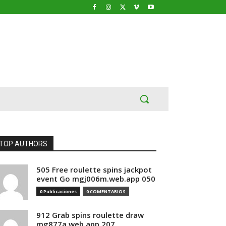
TOP AUTHORS
505 Free roulette spins jackpot
event Go mgj006m.web.app 050
0 Publicaciones
0 COMENTARIOS
912 Grab spins roulette draw
mg877a.web.app 207