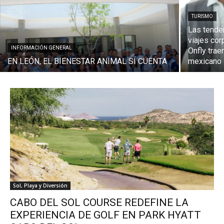
TURISMO
Las tenden
viajes cor
INFORMACIÓN GENERAL
Onfly tra
EN LEÓN, EL BIENESTAR ANIMAL SÍ CUENTA
mexicano
Sol, Playa y Diversión
CABO DEL SOL COURSE REDEFINE LA
EXPERIENCIA DE GOLF EN PARK HYATT