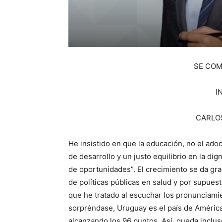
SE COM
I
CARLO
He insistido en que la educación, no el ado
de desarrollo y un justo equilibrio en la d
de oportunidades”. El crecimiento se da gra
de políticas públicas en salud y por supue
que he tratado al escuchar los pronunciami
sorpréndase, Uruguay es el país de América
alcanzando los 96 puntos. Así, queda inclus