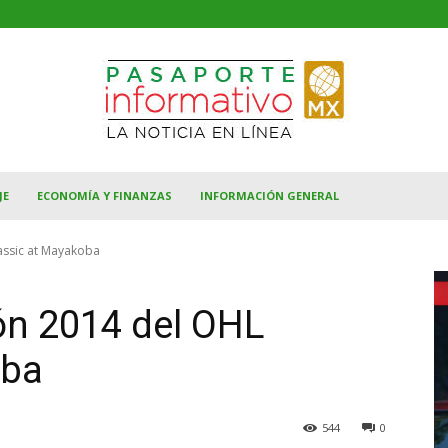
JE
ECONOMÍA Y FINANZAS
INFORMACIÓN GENERAL
assic at Mayakoba
ón 2014 del OHL
oba
544
0