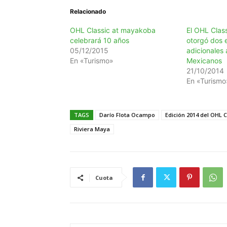
Relacionado
OHL Classic at mayakoba
El OHL Clas
celebrará 10 años
otorgó dos 
05/12/2015
adicionales 
En «Turismo»
Mexicanos
21/10/2014
En «Turismo
TAGS
Darío Flota Ocampo
Edición 2014 del OHL 
Riviera Maya
Cuota