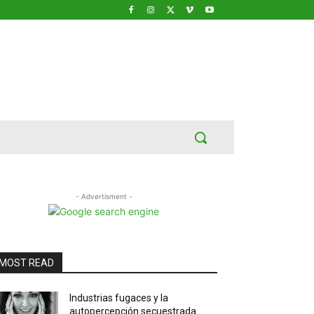
- Advertisment -
MOST READ
Industrias fugaces y la
autopercepción secuestrada