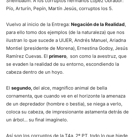
Sheinbaum. A los corruptos hermanos López Obrador:
Pío, Arturín, Pepín, Martín Jesús, corruptos los 5.
Vuelvo al inicio de la Entrega:
Negación de la Realidad
,
para ello tomo dos ejemplos (de la naturaleza) que nos
ilustran lo que sucede a UIJER, Andrés Manuel, Ariadna
Montiel (presidente de Morena), Ernestina Godoy, Jesús
Ramírez Cuevas. El
primero
, son como la avestruz, que
se evaden la realidad de su entorno, escondiendo la
cabeza dentro de un hoyo.
El
segundo,
del alce, magnifico animal de bella
cornamenta, que cuando ve en el horizonte la amenaza
de un depredador (hombre o bestia), se niega a verlo,
coloca su cabeza, de impresionante astamenta detrás de
un árbol… su final imagínelo.
Así son los corruptos de la T4a, 2º PT, todo lo que hiede