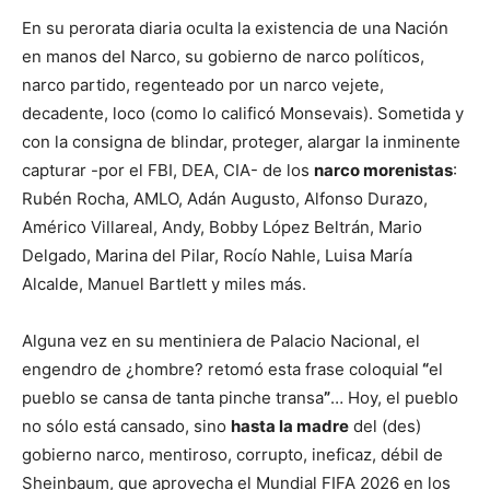
En su perorata diaria oculta la existencia de una Nación
en manos del Narco, su gobierno de narco políticos,
narco partido, regenteado por un narco vejete,
decadente, loco (como lo calificó Monsevais). Sometida y
con la consigna de blindar, proteger, alargar la inminente
capturar -por el FBI, DEA, CIA- de los
narco morenistas
:
Rubén Rocha, AMLO, Adán Augusto, Alfonso Durazo,
Américo Villareal, Andy, Bobby López Beltrán, Mario
Delgado, Marina del Pilar, Rocío Nahle, Luisa María
Alcalde, Manuel Bartlett y miles más.
Alguna vez en su mentiniera de Palacio Nacional, el
engendro de ¿hombre? retomó esta frase coloquial
“
el
pueblo se cansa de tanta pinche transa
”
… Hoy, el pueblo
no sólo está cansado, sino
hasta la madre
del (des)
gobierno narco, mentiroso, corrupto, ineficaz, débil de
Sheinbaum, que aprovecha el Mundial FIFA 2026 en los