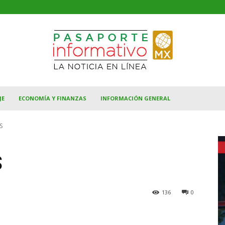
JE
ECONOMÍA Y FINANZAS
INFORMACIÓN GENERAL
S
S
136
0