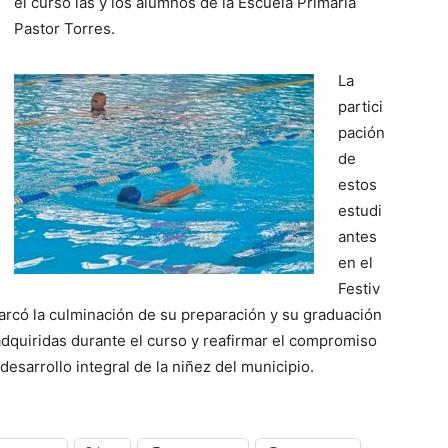
el curso las y los alumnos de la Escuela Primaria
Pastor Torres.
La
partici
pación
de
estos
estudi
antes
en el
Festiv
rcó la culminación de su preparación y su graduación
s adquiridas durante el curso y reafirmar el compromiso
desarrollo integral de la niñez del municipio.