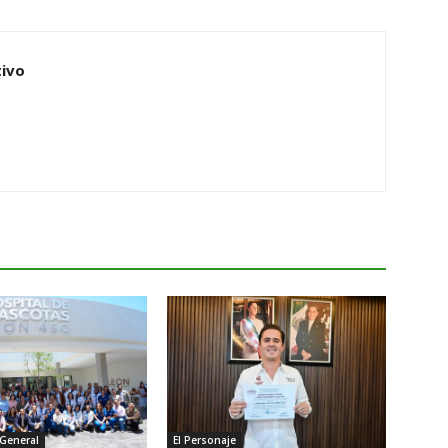
ivo
 General
El Personaje