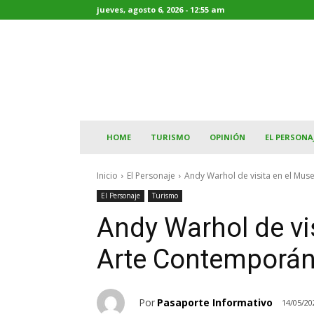
jueves, agosto 6, 2026 - 12:55 am
HOME
TURISMO
OPINIÓN
EL PERSONA
Inicio
El Personaje
Andy Warhol de visita en el Mu
El Personaje
Turismo
Andy Warhol de vi
Arte Contemporán
Por
Pasaporte Informativo
14/05/20