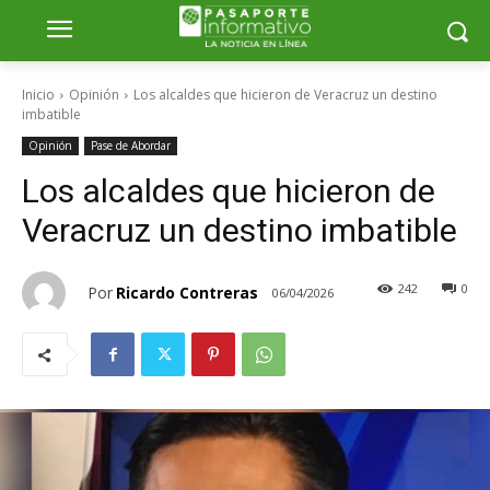
Inicio
Opinión
Los alcaldes que hicieron de Veracruz un destino
imbatible
Opinión
Pase de Abordar
Los alcaldes que hicieron de
Veracruz un destino imbatible
242
0
Por
Ricardo Contreras
06/04/2026