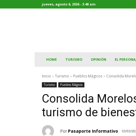
jueves, agosto 6, 2026 - 3:48 am
HOME
TURISMO
OPINIÓN
EL PERSONA
Inicio
Turismo
Pueblos Mágicos
Consolida Morelo
Turismo
Pueblos Mágicos
Consolida Morelos
turismo de bienes
Por
Pasaporte Informativo
03/03/20