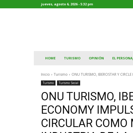
jueves, agosto 6, 2026 - 5:32 pm
HOME
TURISMO
OPINIÓN
EL PERSONA
Inicio
Turismo
ONU TURISMO, IBEROSTAR Y CIRCL
Turismo
Turismo Social
ONU TURISMO, IB
ECONOMY IMPUL
CIRCULAR COMO 