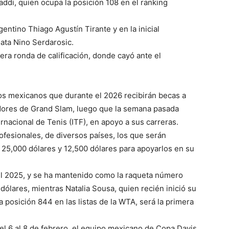
addi, quien ocupa la posición 108 en el ranking
gentino Thiago Agustín Tirante y en la inicial
oata Nino Serdarosic.
ra ronda de calificación, donde cayó ante el
os mexicanos que durante el 2026 recibirán becas a
dores de Grand Slam, luego que la semana pasada
rnacional de Tenis (ITF), en apoyo a sus carreras.
rofesionales, de diversos países, los que serán
 25,000 dólares y 12,500 dólares para apoyarlos en su
el 2025, y se ha mantenido como la raqueta número
ólares, mientras Natalia Sousa, quien recién inició su
la posición 844 en las listas de la WTA, será la primera
l 6 al 8 de febrero, el equipo mexicano de Copa Davis