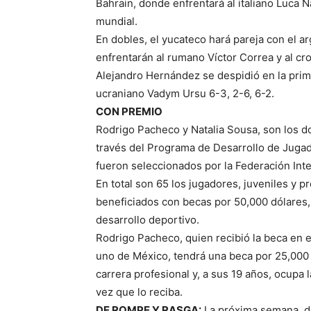
Bahrain, donde enfrentará al italiano Luca N
mundial.
En dobles, el yucateco hará pareja con el ar
enfrentarán al rumano Víctor Correa y al cr
Alejandro Hernández se despidió en la prime
ucraniano Vadym Ursu 6-3, 2-6, 6-2.
CON PREMIO
Rodrigo Pacheco y Natalia Sousa, son los d
través del Programa de Desarrollo de Juga
fueron seleccionados por la Federación Inte
En total son 65 los jugadores, juveniles y p
beneficiados con becas por 50,000 dólares,
desarrollo deportivo.
Rodrigo Pacheco, quien recibió la beca en 
uno de México, tendrá una beca por 25,000 d
carrera profesional y, a sus 19 años, ocupa 
vez que lo reciba.
DE ROMPE Y RASGA:
La próxima semana, de