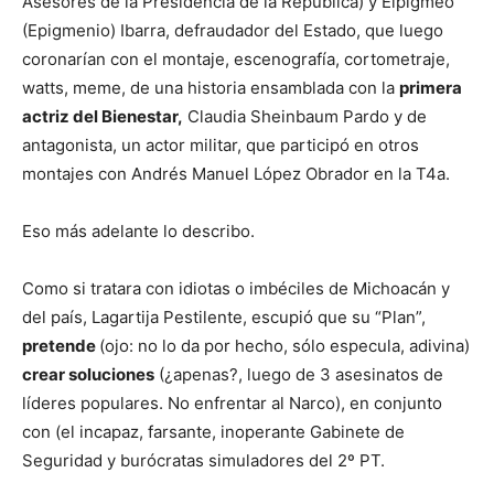
Asesores de la Presidencia de la República) y Elpigmeo
(Epigmenio) Ibarra, defraudador del Estado, que luego
coronarían con el montaje, escenografía, cortometraje,
watts, meme, de una historia ensamblada con la
primera
actriz del Bienestar,
Claudia Sheinbaum Pardo y de
antagonista, un actor militar, que participó en otros
montajes con Andrés Manuel López Obrador en la T4a.
Eso más adelante lo describo.
Como si tratara con idiotas o imbéciles de Michoacán y
del país, Lagartija Pestilente, escupió que su “Plan”,
pretende
(ojo: no lo da por hecho, sólo especula, adivina)
crear soluciones
(¿apenas?, luego de 3 asesinatos de
líderes populares. No enfrentar al Narco), en conjunto
con (el incapaz, farsante, inoperante Gabinete de
Seguridad y burócratas simuladores del 2º PT.