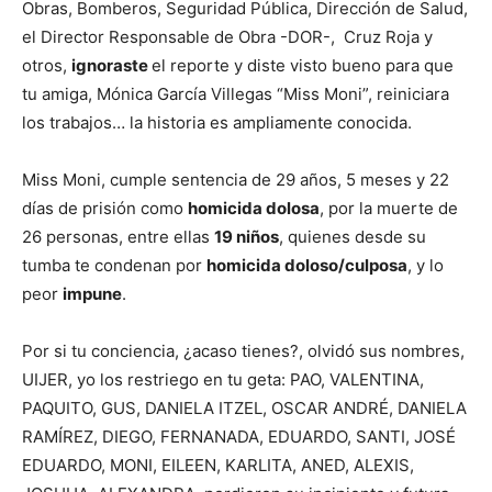
Obras, Bomberos, Seguridad Pública, Dirección de Salud,
el Director Responsable de Obra -DOR-, Cruz Roja y
otros,
ignoraste
el reporte y diste visto bueno para que
tu amiga, Mónica García Villegas “Miss Moni”, reiniciara
los trabajos… la historia es ampliamente conocida.
Miss Moni, cumple sentencia de 29 años, 5 meses y 22
días de prisión como
homicida dolosa
, por la muerte de
26 personas, entre ellas
19 niños
, quienes desde su
tumba te condenan por
homicida doloso/culposa
, y lo
peor
impune
.
Por si tu conciencia, ¿acaso tienes?, olvidó sus nombres,
UIJER, yo los restriego en tu geta: PAO, VALENTINA,
PAQUITO, GUS, DANIELA ITZEL, OSCAR ANDRÉ, DANIELA
RAMÍREZ, DIEGO, FERNANADA, EDUARDO, SANTI, JOSÉ
EDUARDO, MONI, EILEEN, KARLITA, ANED, ALEXIS,