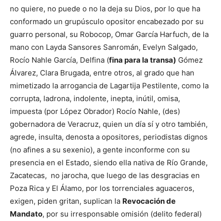
no quiere, no puede o no la deja su Dios, por lo que ha
conformado un grupúsculo opositor encabezado por su
guarro personal, su Robocop, Omar García Harfuch, de la
mano con Layda Sansores Sanromán, Evelyn Salgado,
Rocío Nahle García, Delfina (
fina para la transa)
Gómez
Álvarez, Clara Brugada, entre otros, al grado que han
mimetizado la arrogancia de Lagartija Pestilente, como la
corrupta, ladrona, indolente, inepta, inútil, omisa,
impuesta (por López Obrador) Rocío Nahle, (des)
gobernadora de Veracruz, quien un día sí y otro también,
agrede, insulta, denosta a opositores, periodistas dignos
(no afines a su sexenio), a gente inconforme con su
presencia en el Estado, siendo ella nativa de Río Grande,
Zacatecas, no jarocha, que luego de las desgracias en
Poza Rica y El Álamo, por los torrenciales aguaceros,
exigen, piden gritan, suplican la
Revocación de
Mandato
, por su irresponsable omisión (delito federal)