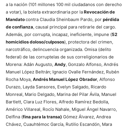
a la nación (101 millones 100 mil ciudadanos con derecho
a votar), la boleta extraordinaria por la
Revocación de
Mandato
contra Claudia Sheinbaum Pardo, por
pérdida
de confianza
, causal principal para retirarle del cargo.
Además, por corrupta, incapaz, ineficiente, impune (
52
homicidios doloso/culposos
), protectora del crimen,
narcotráfico, delincuencia organizada. Omisa (delito
federal) de las corruptelas de sus correligionarios de
Morena: Adán Augusto,
Andy
, Gonzalo Alfonso, Andrés
Manuel López Beltrán; Ignacio Ovalle Fernández, Rubén
Rocha Moya,
Andrés Manuel López Obrador
, Alfonso
Durazo, Layda Sansores, Evelyn Salgado, Ricardo
Monreal, Mario Delgado, Marina del Pilar Ávila, Manuel
Bartlett, Clara Luz Flores, Alfredo Ramírez Bedolla,
Américo Villareal, Rocío Nahale, Miguel Ángel Navarro,
Delfina (
fina para la transa)
Gómez Álvarez, Andrea
Chávez, Cuauhtémoc García, Rutilio Escandón, Mara