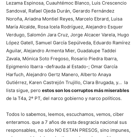
Lezama Espinosa, Cuauhtémoc Blanco, Luis Crescencio
Sandoval, Rafael Ojeda Durán, Gerardo Fernández
Noroña, Ariadna Montiel Reyes, Marcelo Ebrard, Luisa
María Alcalde, Rosa Icela Rodríguez, Alejandro Esquer
Verdugo, Salomón Jara Cruz, Jorge Alcacer Varela, Hugo
López Gatell, Samuel García Sepúlveda, Eduardo Ramírez
Aguilar, Alejandro Armenta Mier, Guadalupe Taddei
Zavala, Mónica Soto Fregoso, Rosario Piedra Ibarra,
Epigmenio Ibarra -defrauda al Estado-; Omar García
Harfuch, Alejandro Gertz Manero, Alberto Anaya
Gutiérrez, Karen Castrejón Trujillo, Clara Brugada, y… la
lista sigue, pero
estos son los corruptos más miserables
de la T4a, 2º PT, del narco gobierno y narco políticos.
Todos lo sabemos, leemos, escuchamos, vemos, ciber
enteramos. que a 7 años de esta desgracia nacional sus
responsables, no sólo NO ESTAN PRESOS, sino impunes,