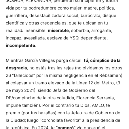
JOSHUA, ALEXANDRA, perdieron su incipiente y futura
vida por tu podredumbre como mujer, madre, política,
guerrillera, desestabilizadora social, burócrata, disque
científica y otras credenciales, que te ubican en tu
realidad
:
insensible,
miserable
, soberbia, arrogante,
incapaz, avasallada, esclava de YSQ, dependiente,
incompetente
.
Mientras García Villegas purga cárcel,
tú, cómplice
de la
desgracia
, no estás tras las rejas (no olvidamos los otros
26 “fallecidos” por la misma negligencia en el Rébsamen)
al colapsar un tramo elevado de la Línea 12 del Metro, (3
de mayo 2021), siendo Jefa de Gobierno del
DF/compinche de la otra coludida, Florencia Serranía,
impune también). Por el contrario tu Dios, AMLO, te
premió (por tus hazañas) con la Jefatura de Gobierno de
la Ciudad; luego “corcholata favorita” a la presidencia de
la república. En 2024, te
“compró”
y/o encargó el