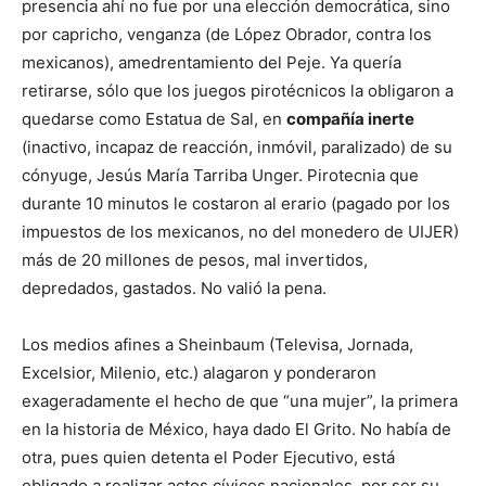
presencia ahí no fue por una elección democrática, sino
por capricho, venganza (de López Obrador, contra los
mexicanos), amedrentamiento del Peje. Ya quería
retirarse, sólo que los juegos pirotécnicos la obligaron a
quedarse como Estatua de Sal, en
compañía inerte
(inactivo, incapaz de reacción, inmóvil, paralizado) de su
cónyuge, Jesús María Tarriba Unger. Pirotecnia que
durante 10 minutos le costaron al erario (pagado por los
impuestos de los mexicanos, no del monedero de UIJER)
más de 20 millones de pesos, mal invertidos,
depredados, gastados. No valió la pena.
Los medios afines a Sheinbaum (Televisa, Jornada,
Excelsior, Milenio, etc.) alagaron y ponderaron
exageradamente el hecho de que “una mujer”, la primera
en la historia de México, haya dado El Grito. No había de
otra, pues quien detenta el Poder Ejecutivo, está
obligado a realizar actos cívicos nacionales, por ser su