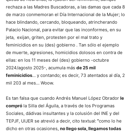
rechaza a las Madres Buscadoras, a las damas que cada 8
de marzo conmemoran el Día Internacional de la Mujer; lo
hace blindando, cercando, bloqueando, atrincherando
Palacio Nacional, para evitar que las inconformes, en su
jeta, exijan, griten, protesten por el mal trato y
feminicidios en su (des) gobierno . Tan sólo el ejemplo
de muerte, agresiones, homicidios dolosos en contra de
ellas: en los 11 meses del (des) gobierno -octubre
2024/agosto 2025-, acumula más
de 25 mil
feminicidios
… y contando; es decir, 73 atentados al día, 2
mil 203 al mes… Woow.
Es tan falsa que cuando Andrés Manuel López Obrador
le
compró
la Silla del Águila, a través de los Programas
Sociales, dádivas insultantes y la colusión del INE y del
TEPJF, UIJER se atrevió a decir, cito textual:
“
como lo he
dicho en otras ocasiones,
no llego sola, llegamos todas