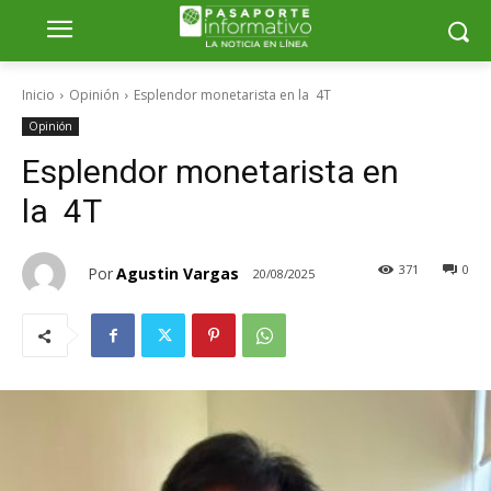
Inicio
Opinión
Esplendor monetarista en la 4T
Opinión
Esplendor monetarista en
la 4T
371
0
Por
Agustin Vargas
20/08/2025