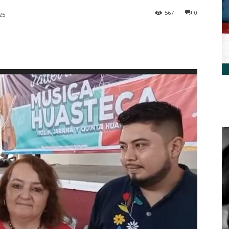
567
0
25