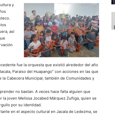
ultura y
iños
steco.
ntos
uera, así
que
rvación
recedente fue la orquesta que existió alrededor del año
 “Jacala, Paraiso del Huapango” con acciones en las que
e la Cabecera Municipal, también de Comunidades y
prender no bastan. A veces hace falta alguien que
r la joven Melissa Jocabed Márquez Zuñiga, quien se
orgullo por su identidad.
tante en el aspecto cultural en Jacala de Ledezma, se