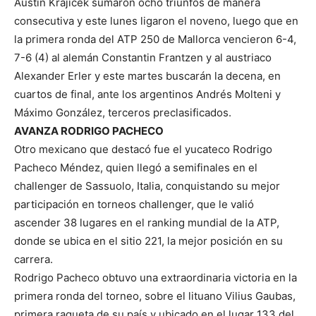
Austin Krajicek sumaron ocho triunfos de manera
consecutiva y este lunes ligaron el noveno, luego que en
la primera ronda del ATP 250 de Mallorca vencieron 6-4,
7-6 (4) al alemán Constantin Frantzen y al austriaco
Alexander Erler y este martes buscarán la decena, en
cuartos de final, ante los argentinos Andrés Molteni y
Máximo González, terceros preclasificados.
AVANZA RODRIGO PACHECO
Otro mexicano que destacó fue el yucateco Rodrigo
Pacheco Méndez, quien llegó a semifinales en el
challenger de Sassuolo, Italia, conquistando su mejor
participación en torneos challenger, que le valió
ascender 38 lugares en el ranking mundial de la ATP,
donde se ubica en el sitio 221, la mejor posición en su
carrera.
Rodrigo Pacheco obtuvo una extraordinaria victoria en la
primera ronda del torneo, sobre el lituano Vilius Gaubas,
primera raqueta de su país y ubicado en el lugar 133 del