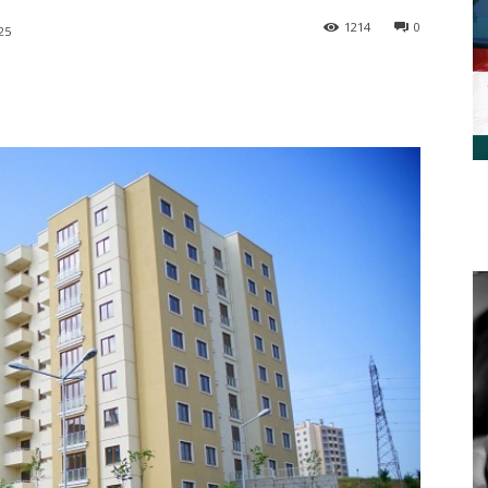
1214
0
25