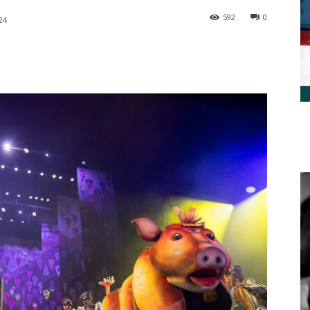
592
0
24