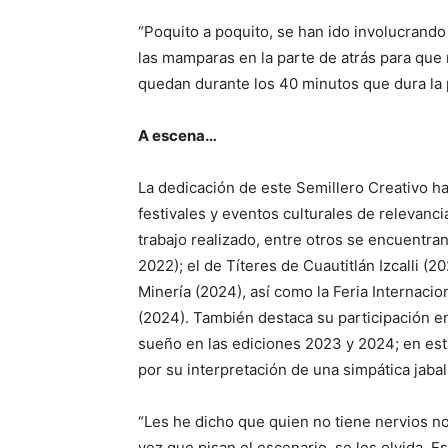
“Poquito a poquito, se han ido involucrand
las mamparas en la parte de atrás para que no
quedan durante los 40 minutos que dura la 
A escena…
La dedicación de este Semillero Creativo ha 
festivales y eventos culturales de relevancia 
trabajo realizado, entre otros se encuentran
2022); el de Títeres de Cuautitlán Izcalli (20
Minería (2024), así como la Feria Internacio
(2024). También destaca su participación 
sueño en las ediciones 2023 y 2024; en esta
por su interpretación de una simpática jabal
“Les he dicho que quien no tiene nervios n
vez que pisan el escenario, se les olvida. E