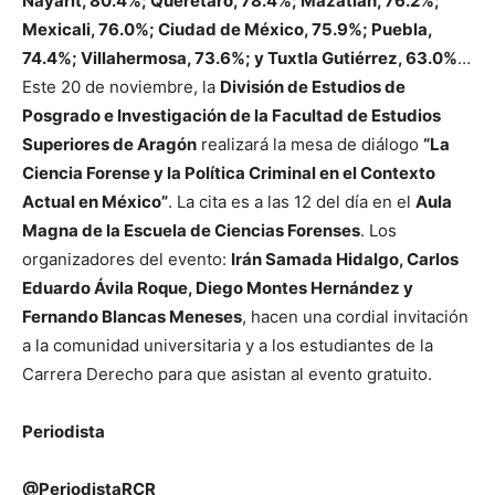
Nayarit, 80.4%; Querétaro, 78.4%; Mazatlán, 76.2%;
Mexicali, 76.0%; Ciudad de México, 75.9%; Puebla,
74.4%; Villahermosa, 73.6%; y Tuxtla Gutiérrez, 63.0%
…
Este 20 de noviembre, la
División de Estudios de
Posgrado e Investigación de la Facultad de Estudios
Superiores de Aragón
realizará la mesa de diálogo
“La
Ciencia Forense y la Política Criminal en el Contexto
Actual en México”
. La cita es a las 12 del día en el
Aula
Magna de la Escuela de Ciencias Forenses
. Los
organizadores del evento:
Irán Samada Hidalgo, Carlos
Eduardo Ávila Roque, Diego Montes Hernández y
Fernando Blancas Meneses
, hacen una cordial invitación
a la comunidad universitaria y a los estudiantes de la
Carrera Derecho para que asistan al evento gratuito.
Periodista
@PeriodistaRCR