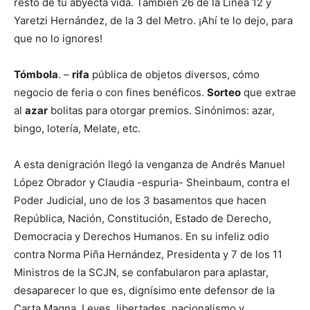
resto de tu abyecta vida. También 26 de la Línea 12 y
Yaretzi Hernández, de la 3 del Metro. ¡Ahí te lo dejo, para
que no lo ignores!
Tómbola
. –
rifa
pública de objetos diversos, cómo
negocio de feria o con fines benéficos.
Sorteo
que extrae
al
azar
bolitas para otorgar premios. Sinónimos: azar,
bingo, lotería, Melate, etc.
A esta denigración llegó la venganza de Andrés Manuel
López Obrador y Claudia -espuria- Sheinbaum, contra el
Poder Judicial, uno de los 3 basamentos que hacen
República, Nación, Constitución, Estado de Derecho,
Democracia y Derechos Humanos. En su infeliz odio
contra Norma Piña Hernández, Presidenta y 7 de los 11
Ministros de la SCJN, se confabularon para aplastar,
desaparecer lo que es, dignísimo ente defensor de la
Carta Magna, Leyes, libertades, nacionalismo y