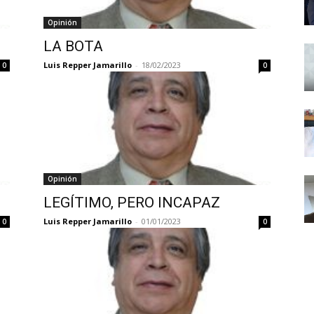
Opinión
LA BOTA
Luis Repper Jamarillo
-
18/02/2023
0
0
Opinión
LEGÍTIMO, PERO INCAPAZ
Luis Repper Jamarillo
-
01/01/2023
0
0