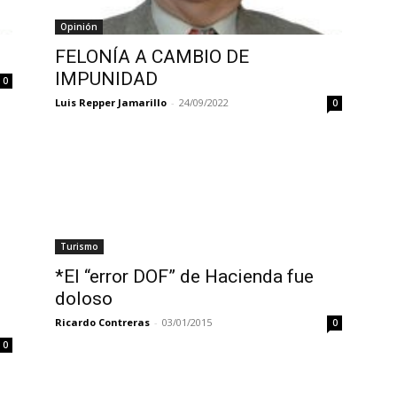
Opinión
FELONÍA A CAMBIO DE
IMPUNIDAD
0
Luis Repper Jamarillo
-
24/09/2022
0
Turismo
*El “error DOF” de Hacienda fue
doloso
Ricardo Contreras
-
03/01/2015
0
0